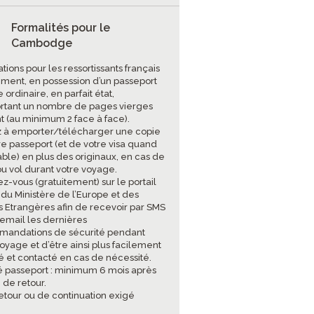
Formalités pour le
Cambodge
tions pour les ressortissants français
ment, en possession d’un passeport
 ordinaire, en parfait état,
tant un nombre de pages vierges
nt (au minimum 2 face à face).
 à emporter/télécharger une copie
re passeport (et de votre visa quand
able) en plus des originaux, en cas de
ou vol durant votre voyage.
ez-vous (gratuitement) sur le portail
 du Ministère de l’Europe et des
es Etrangères afin de recevoir par SMS
 email les dernières
andations de sécurité pendant
oyage et d’être ainsi plus facilement
sé et contacté en cas de nécessité.
té passeport : minimum 6 mois après
 de retour.
retour ou de continuation exigé