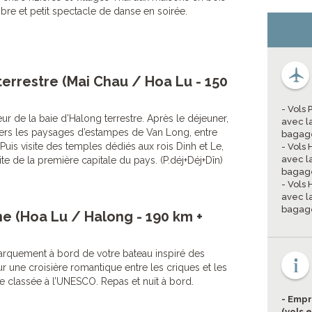
libre et petit spectacle de danse en soirée.
terrestre (Mai Chau / Hoa Lu - 150
- Vols 
r de la baie d’Halong terrestre. Après le déjeuner,
avec l
vers les paysages d’estampes de Van Long, entre
bagage
 Puis visite des temples dédiés aux rois Dinh et Le,
- Vols
avec l
site de la première capitale du pays. (P.déj+Déj+Dîn)
bagage
- Vols
avec l
bagage
e (Hoa Lu / Halong - 190 km +
rquement à bord de votre bateau inspiré des
r une croisière romantique entre les criques et les
ue classée à l’UNESCO. Repas et nuit à bord.
- Empr
(vols 