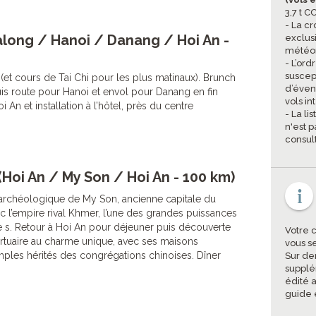
3,7 t 
- La cr
along / Hanoi / Danang / Hoi An -
exclus
météor
- L’ord
suscep
 (et cours de Tai Chi pour les plus matinaux). Brunch
d’éven
Puis route pour Hanoi et envol pour Danang en fin
vols in
i An et installation à l’hôtel, près du centre
- La li
n'est p
consul
(Hoi An / My Son / Hoi An - 100 km)
 archéologique de My Son, ancienne capitale du
 l’empire rival Khmer, l’une des grandes puissances
e s. Retour à Hoi An pour déjeuner puis découverte
Votre 
rtuaire au charme unique, avec ses maisons
vous s
ples hérités des congrégations chinoises. Dîner
Sur de
supplé
édité a
guide 