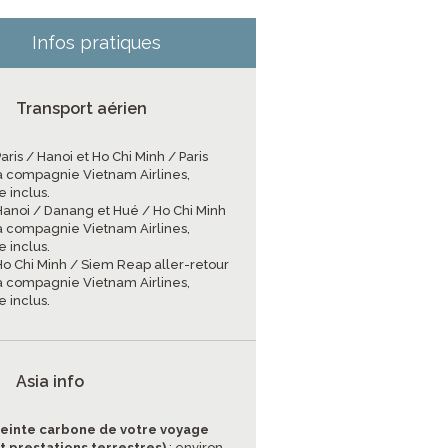
Infos pratiques
Transport aérien
Paris / Hanoi et Ho Chi Minh / Paris
a compagnie Vietnam Airlines,
 inclus.
 Hanoi / Danang et Hué / Ho Chi Minh
a compagnie Vietnam Airlines,
 inclus.
 Ho Chi Minh / Siem Reap aller-retour
a compagnie Vietnam Airlines,
 inclus.
Asia info
einte carbone de votre voyage
et prestations terrestres)
: environ