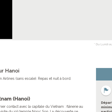
* Du Lundi au
ur Hanoi
Airlines (sans escale). Repas et nuit à bord.
tnam (Hanoi)
Départ
mier contact avec la capitale du Vietnam : flânerie au
minimu
isite du joli temple Ngoc Son. La découverte se
partic