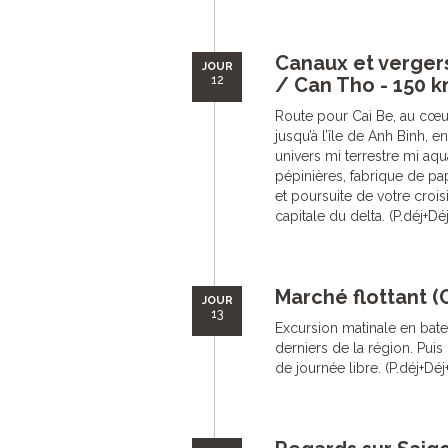
Canaux et verger
JOUR
12
/ Can Tho - 150 km
Route pour Cai Be, au cœu
jusqu’à l’île de Anh Binh, e
univers mi terrestre mi aqua
pépinières, fabrique de pap
et poursuite de votre crois
capitale du delta. (P.déj+Dé
Marché flottant (
JOUR
13
Excursion matinale en batea
derniers de la région. Pui
de journée libre. (P.déj+Déj