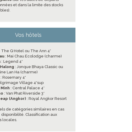
nnées et dans la limite des stocks
bles).
Vos hôtels
: The Q Hotel ou The Ann 4*
hau
: Mai Chau Ecolodge (charme)
u
: Legend 4*
’Halong
: Jonque Bhaya Classic ou
ine Lan Ha (charme)
: Rosemary 4*
Pilgrimage Village 4*sup
 Minh
: Central Palace 4*
ho
: Van Phat Riverside 3*
Reap (Angkor)
: Royal Angkor Resort
els de catégories similaires en cas
disponibilité. Classification aux
 locales.