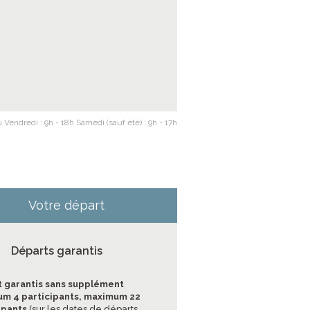
 Vendredi : 9h - 18h Samedi (sauf été) : 9h - 17h
Votre départ
Départs garantis
 garantis sans supplément
m 4 participants, maximum 22
ipants
(sur les dates de départs