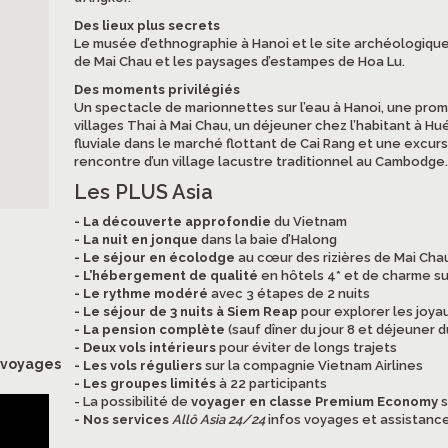
Des lieux plus secrets
Le musée d’ethnographie à Hanoi et le site archéologiqu
de Mai Chau et les paysages d’estampes de Hoa Lu.
Des moments privilégiés
Un spectacle de marionnettes sur l’eau à Hanoi, une prom
villages Thai à Mai Chau, un déjeuner chez l’habitant à Hué
fluviale dans le marché flottant de Cai Rang et une excurs
rencontre d’un village lacustre traditionnel au Cambodge.
Les PLUS Asia
- La découverte approfondie
du Vietnam
- La nuit en jonque
dans la baie d’Halong
- Le séjour en écolodge
au cœur des rizières de Mai Cha
- L’hébergement de qualité
en hôtels 4* et de charme su
- Le rythme modéré
avec 3 étapes de 2 nuits
- Le séjour de 3 nuits à Siem Reap
pour explorer les joya
- La pension complète
(sauf dîner du jour 8 et déjeuner du
- Deux vols intérieurs
pour éviter de longs trajets
s voyages
- Les vols réguliers
sur la compagnie Vietnam Airlines
- Les groupes limités
à 22 participants
- La possibilité de
voyager en classe Premium Economy
s
- Nos services
Allô Asia 24/24
infos voyages et assistance