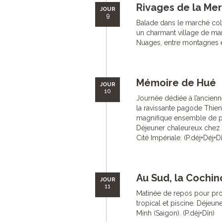
Rivages de la Mer
JOUR
9
Balade dans le marché colo
un charmant village de mar
Nuages, entre montagnes et
Mémoire de Hué
JOUR
10
Journée dédiée à l’ancienn
la ravissante pagode Thie
magnifique ensemble de pa
Déjeuner chaleureux chez u
Cité Impériale. (P.déj+Déj+D
Au Sud, la Cochin
JOUR
11
Matinée de repos pour prof
tropical et piscine. Déjeune
Minh (Saigon). (P.déj+Dîn)