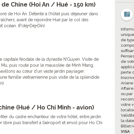
 de Chine (Hoi An / Hué - 150 km)
ré de Hoi An. Détente à l’hôtel puis déjeuner dans
aîchers, avant de rejoindre Hué par le col des
 océan. (P.déj+Déj+Dîn)
Informa
unique
de type
compor
suffisa
Pensez
e capitale féodale de la dynastie N’Guyen. Visite de
de vot
n Mu, puis route pour le mausolée de Minh Mang,
applic
villons au cœur d‘un vaste jardin paysager.
perte 
ne famille vietnamienne puis visite de la splendide
Inscriv
în)
Ariane
Affair
ou par
recomm
votre v
chine (Hué / Ho Chi Minh - avion)
locali
Validi
iter du cadre enchanteur de votre hôtel, entre jardin
la date
r libre puis transfert à l’aéroport et envol pour Ho Chi
Billet 
VISA