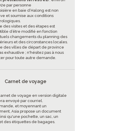
CO2e par personne
oisière en baie d’Halong est non
ive et soumise aux conditions
ologiques.
re des visites et des étapes est
tible d’être modifié en fonction
tuels changements du planning des
térieurs et des circonstances locales.
ste des villes de départ de province
as exhaustive ; n'hésitez pas à nous
ter pour toute autre demande.
Carnet de voyage
carnet de voyage en version digitale
era envoyé par courriel.
mande, et moyennant un
ment, Asia propose un document
insi qu'une pochette, un sac, un
et des étiquettes de bagages.