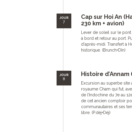
Cap sur Hoi An (H
JOUR
7
230 km + avion)
Lever de soleil sur le pont
à bord et retour au port. 
d'après-midi. Transfert à Ho
historique. (Brunch+Dîn)
Histoire d’Annam 
JOUR
8
Excursion au superbe site
royaume Cham qui fut, avec
de l’Indochine du 7e au 12
de cet ancien comptoir po
communautaires et ses tem
libre. (P.déj+Déj)