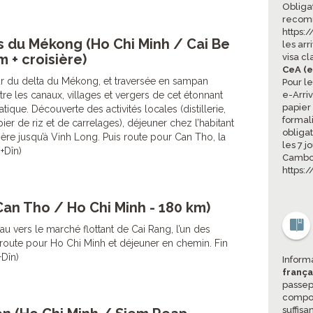
Obligat
recomm
https:
s du Mékong (Ho Chi Minh / Cai Be
les arr
 + croisière)
visa cl
CeA (e
r du delta du Mékong, et traversée en sampan
Pour l
ntre les canaux, villages et vergers de cet étonnant
e-Arri
papier 
tique. Découverte des activités locales (distillerie,
formali
ier de riz et de carrelages), déjeuner chez l’habitant
obliga
ière jusqu’à Vinh Long. Puis route pour Can Tho, la
les 7 j
j+Dîn)
Cambod
https:
Can Tho / Ho Chi Minh - 180 km)
u vers le marché flottant de Cai Rang, l’un des
s route pour Ho Chi Minh et déjeuner en chemin. Fin
+Dîn)
Inform
frança
passepo
compor
suffisa