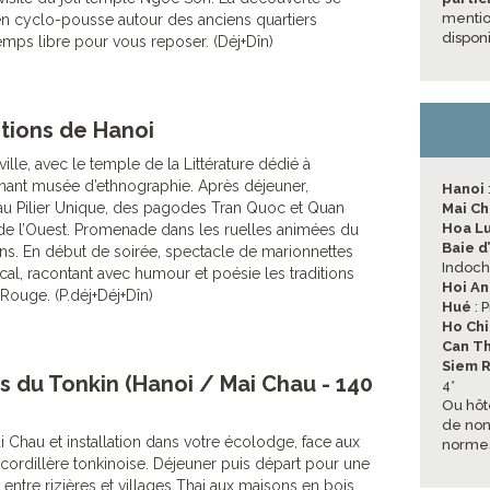
mentio
n cyclo-pousse autour des anciens quartiers
disponi
emps libre pour vous reposer. (Déj+Dîn)
tions de Hanoi
 ville, avec le temple de la Littérature dédié à
nant musée d’ethnographie. Après déjeuner,
Hanoi
u Pilier Unique, des pagodes Tran Quoc et Quan
Mai C
Hoa L
 de l’Ouest. Promenade dans les ruelles animées du
Baie d
ns. En début de soirée, spectacle de marionnettes
Indoch
ocal, racontant avec humour et poésie les traditions
Hoi An
Rouge. (P.déj+Déj+Dîn)
Hué
: 
Ho Chi
Can T
Siem 
es du Tonkin (Hanoi / Mai Chau - 140
4*
Ou hôt
de non 
i Chau et installation dans votre écolodge, face aux
normes
 cordillère tonkinoise. Déjeuner puis départ pour une
, entre rizières et villages Thai aux maisons en bois