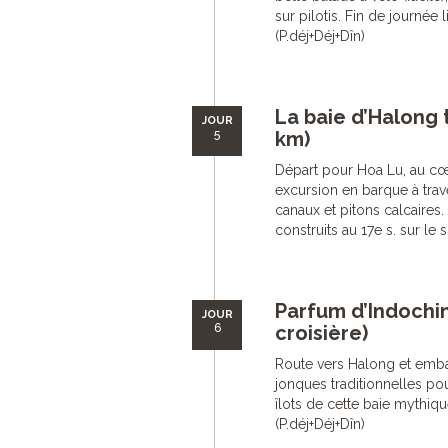
sur pilotis. Fin de journée 
(P.déj+Déj+Dîn)
La baie d’Halong 
JOUR
5
km)
Départ pour Hoa Lu, au cœu
excursion en barque à tra
canaux et pitons calcaires.
construits au 17e s. sur le 
Parfum d’Indochin
JOUR
6
croisière)
Route vers Halong et emba
jonques traditionnelles pou
îlots de cette baie mythiq
(P.déj+Déj+Dîn)