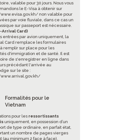
oire, valable pour 30 jours. Nous vous
andons le E-Visa à obtenir sur
//www.evisa.gov.kh/
non valable pour
ivées par voie fluviale, dans ce cas un
assique sur passeport est nécessaire.
-Arrival Card)
es entrées par avion uniquement, la
val Card remplace les formulaires
à remplir sur place pour les
tés d'immigration et de santé. Il est
toire de s'enregistrer en ligne dans
ours précédant l'arrivée au
ge sur le site :
//www.arrival.gov.kh/
Formalités pour le
Vietnam
ations pour les
ressortissants
is
uniquement, en possession d’un
rt de type ordinaire, en parfait état,
tant un nombre de pages vierges
nt (au minimum 2 face à face).