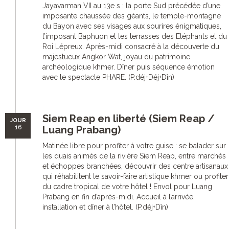
Jayavarman VII au 13e s : la porte Sud précédée d’une
imposante chaussée des géants, le temple-montagne
du Bayon avec ses visages aux sourires énigmatiques,
l’imposant Baphuon et les terrasses des Eléphants et du
Roi Lépreux. Après-midi consacré à la découverte du
majestueux Angkor Wat, joyau du patrimoine
archéologique khmer. Dîner puis séquence émotion
avec le spectacle PHARE. (P.déj+Déj+Dîn)
Siem Reap en liberté (Siem Reap /
JOUR
16
Luang Prabang)
Matinée libre pour profiter à votre guise : se balader sur
les quais animés de la rivière Siem Reap, entre marchés
et échoppes branchées, découvrir des centre artisanaux
qui réhabilitent le savoir-faire artistique khmer ou profiter
du cadre tropical de votre hôtel ! Envol pour Luang
Prabang en fin d’après-midi. Accueil à l’arrivée,
installation et dîner à l’hôtel. (P.déj+Dîn)