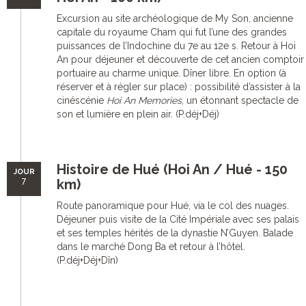
Excursion au site archéologique de My Son, ancienne
capitale du royaume Cham qui fut l’une des grandes
puissances de l’Indochine du 7e au 12e s. Retour à Hoi
An pour déjeuner et découverte de cet ancien comptoir
portuaire au charme unique. Dîner libre. En option (à
réserver et à régler sur place) : possibilité d’assister à la
cinéscénie
Hoi An Memories
, un étonnant spectacle de
son et lumière en plein air. (P.déj+Déj)
Histoire de Hué (Hoi An / Hué - 150
JOUR
7
km)
Route panoramique pour Hué, via le col des nuages.
Déjeuner puis visite de la Cité Impériale avec ses palais
et ses temples hérités de la dynastie N’Guyen. Balade
dans le marché Dong Ba et retour à l’hôtel.
(P.déj+Déj+Dîn)