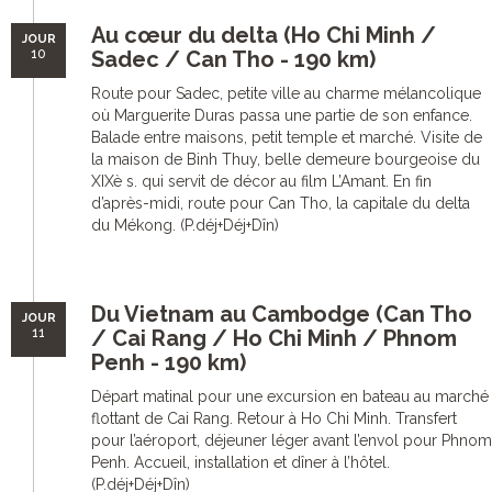
Au cœur du delta (Ho Chi Minh /
JOUR
10
Sadec / Can Tho - 190 km)
Route pour Sadec, petite ville au charme mélancolique
où Marguerite Duras passa une partie de son enfance.
Balade entre maisons, petit temple et marché. Visite de
la maison de Binh Thuy, belle demeure bourgeoise du
XIXè s. qui servit de décor au film L’Amant. En fin
d’après-midi, route pour Can Tho, la capitale du delta
du Mékong. (P.déj+Déj+Dîn)
Du Vietnam au Cambodge (Can Tho
JOUR
11
/ Cai Rang / Ho Chi Minh / Phnom
Penh - 190 km)
Départ matinal pour une excursion en bateau au marché
flottant de Cai Rang. Retour à Ho Chi Minh. Transfert
pour l’aéroport, déjeuner léger avant l’envol pour Phnom
Penh. Accueil, installation et dîner à l’hôtel.
(P.déj+Déj+Dîn)