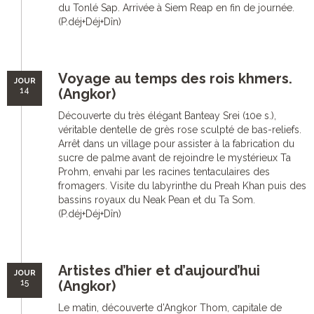
du Tonlé Sap. Arrivée à Siem Reap en fin de journée.
(P.déj+Déj+Dîn)
Voyage au temps des rois khmers.
JOUR
14
(Angkor)
Découverte du très élégant Banteay Srei (10e s.),
véritable dentelle de grès rose sculpté de bas-reliefs.
Arrêt dans un village pour assister à la fabrication du
sucre de palme avant de rejoindre le mystérieux Ta
Prohm, envahi par les racines tentaculaires des
fromagers. Visite du labyrinthe du Preah Khan puis des
bassins royaux du Neak Pean et du Ta Som.
(P.déj+Déj+Dîn)
Artistes d’hier et d’aujourd’hui
JOUR
15
(Angkor)
Le matin, découverte d’Angkor Thom, capitale de