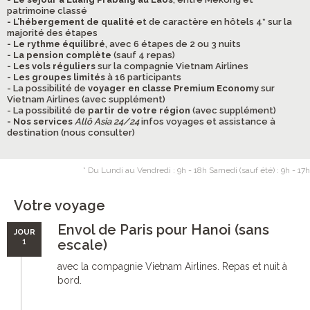
patrimoine classé
- L’hébergement de qualité
et de caractère en hôtels 4* sur la
majorité des étapes
- Le rythme équilibré
, avec 6 étapes de 2 ou 3 nuits
- La pension complète
(sauf 4 repas)
- Les vols réguliers
sur la compagnie Vietnam Airlines
- Les groupes limités
à 16 participants
- La possibilité de
voyager en classe Premium Economy
sur
Vietnam Airlines (avec supplément)
- La possibilité de
partir de votre région
(avec supplément)
- Nos services
Allô Asia 24/24
infos voyages et assistance à
destination (nous consulter)
* Du Lundi au Vendredi : 9h - 18h Samedi (sauf été) : 9h - 17h
Votre voyage
Envol de Paris pour Hanoi (sans
JOUR
1
escale)
avec la compagnie Vietnam Airlines. Repas et nuit à
bord.