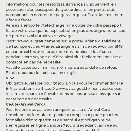
Informations pour les ressortissants français uniquement, en
possession d’un passeport de type ordinaire, en parfait état,
comportant un nombre de pages vierges suffisant (au minimum
2 face à face).
Pensez à emporter/télécharger une copie de votre passeport
(et de votre visa quand applicable) en plus des originaux, en cas
de perte ou vol durant votre voyage.
Inscrivez-vous (gratuitement) sur le portail Ariane du Ministère
de l’Europe et des Affaires Etrangères afin de recevoir par SMS
ou par email les dernières recommandations de sécurité
pendant votre voyage et d’être ainsi plus facilement localisé et
contacté en cas de nécessité.
Validité passeport : minimum 6 mois après la date de retour.
Billet retour ou de continuation exigé
VISA
Obligatoire, valable pour 30 jours. Nous vous recommandons le
E-Visa à obtenir sur
https://www.evisa.gov.kh/
non valable pour
les arrivées par voie fluviale, dans ce cas un visa classique sur
passeport est nécessaire.
CeA (e-Arrival Card)
Pour les entrées par avion uniquement, la e-Arrival Card
remplace les formulaires papier à remplir sur place pour les
formalités d'immigration et de santé. Il est obligatoire de
s'enregistrer en ligne dans les 7 jours précédant l'arrivée au
Cambodge sur le site :
https://www.arrival.gov.kh/