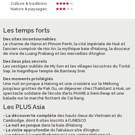
Culture & traditions
Nature & paysages
Les temps forts
Des sites incontournables
Le charme de Hanoi et Phnom Penh, la cité impériale de Hué et
l’ancien comptoir de Hoi An, la mythique baie d’Halong, la douceur
de vivre de Luang Prabang et les merveilles d’Angkor.
Des lieux plus secrets
Les vestiges oubliés de My Son et les villages lacustres du Tonlé
Sap, le magnifique temple de Banteay Srei.
Des moments privilégiés
Une nuit en jonque à Halong et une croisière sur le Mékong
jusqu’aux grottes de Pak Ou, un déjeuner chez l’habitant à Hué, un
spectacle solidaire de l’école d’arts PHARE à Siem Reap et une
balade sur le marché flottant de Cai Rang.
Les PLUS Asia
- La découverte complète
des hauts-lieux du Vietnam et du
Cambodge, dont 6 sites inscrits à l’UNESCO
- La nuit en jonque
dans la baie d’Halong
- La visite approfondie
du fabuleux site d’Angkor
- Le séjour à Luang Prabang au Laos
, entre Mékong et