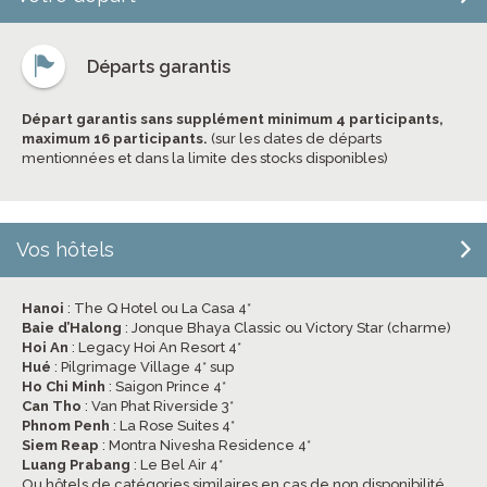
Départs garantis
Départ garantis sans supplément minimum 4 participants,
maximum 16 participants.
(sur les dates de départs
mentionnées et dans la limite des stocks disponibles)
Vos hôtels
Hanoi
: The Q Hotel ou La Casa 4*
Baie d’Halong
: Jonque Bhaya Classic ou Victory Star (charme)
Hoi An
: Legacy Hoi An Resort 4*
Hué
: Pilgrimage Village 4* sup
Ho Chi Minh
: Saigon Prince 4*
Can Tho
: Van Phat Riverside 3*
Phnom Penh
: La Rose Suites 4*
Siem Reap
: Montra Nivesha Residence 4*
Luang Prabang
: Le Bel Air 4*
Ou hôtels de catégories similaires en cas de non disponibilité.