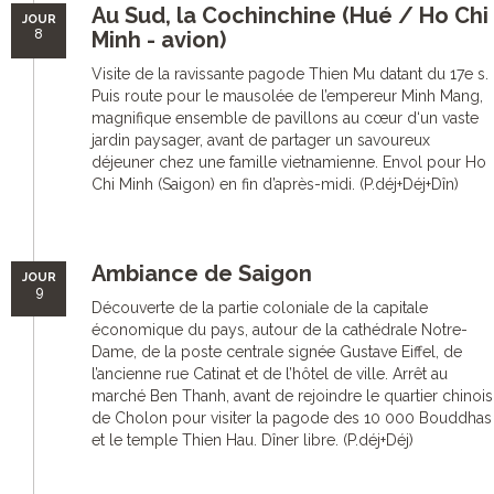
Au Sud, la Cochinchine (Hué / Ho Chi
JOUR
8
Minh - avion)
Visite de la ravissante pagode Thien Mu datant du 17e s.
Puis route pour le mausolée de l’empereur Minh Mang,
magnifique ensemble de pavillons au cœur d‘un vaste
jardin paysager, avant de partager un savoureux
déjeuner chez une famille vietnamienne. Envol pour Ho
Chi Minh (Saigon) en fin d’après-midi. (P.déj+Déj+Dîn)
Ambiance de Saigon
JOUR
9
Découverte de la partie coloniale de la capitale
économique du pays, autour de la cathédrale Notre-
Dame, de la poste centrale signée Gustave Eiffel, de
l’ancienne rue Catinat et de l’hôtel de ville. Arrêt au
marché Ben Thanh, avant de rejoindre le quartier chinois
de Cholon pour visiter la pagode des 10 000 Bouddhas
et le temple Thien Hau. Dîner libre. (P.déj+Déj)