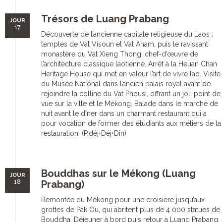
Trésors de Luang Prabang
JOUR
17
Découverte de l’ancienne capitale religieuse du Laos :
temples de Vat Visoun et Vat Aham, puis le ravissant
monastère du Vat Xieng Thong, chef-d’œuvre de
l’architecture classique laotienne. Arrêt à la Heuan Chan
Heritage House qui met en valeur l’art de vivre lao. Visite
du Musée National dans l’ancien palais royal avant de
rejoindre la colline du Vat Phousi, offrant un joli point de
vue sur la ville et le Mékong. Balade dans le marché de
nuit avant le dîner dans un charmant restaurant qui a
pour vocation de former des étudiants aux métiers de la
restauration. (P.déj+Déj+Dîn)
Bouddhas sur le Mékong (Luang
JOUR
18
Prabang)
Remontée du Mékong pour une croisière jusqu’aux
grottes de Pak Ou, qui abritent plus de 4 000 statues de
Bouddha. Déjeuner à bord puis retour à Luang Prabang.