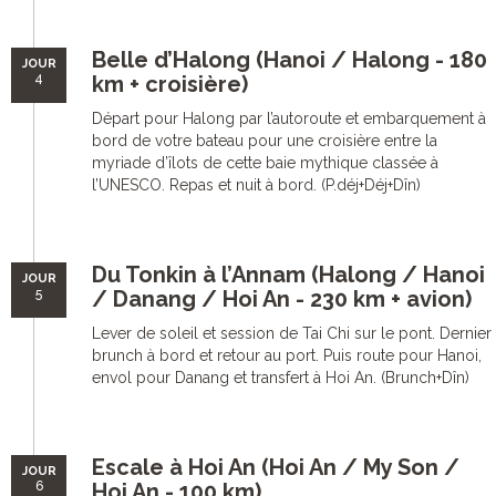
Belle d’Halong (Hanoi / Halong - 180
JOUR
4
km + croisière)
Départ pour Halong par l’autoroute et embarquement à
bord de votre bateau pour une croisière entre la
myriade d’îlots de cette baie mythique classée à
l’UNESCO. Repas et nuit à bord. (P.déj+Déj+Dîn)
Du Tonkin à l’Annam (Halong / Hanoi
JOUR
5
/ Danang / Hoi An - 230 km + avion)
Lever de soleil et session de Tai Chi sur le pont. Dernier
brunch à bord et retour au port. Puis route pour Hanoi,
envol pour Danang et transfert à Hoi An. (Brunch+Dîn)
Escale à Hoi An (Hoi An / My Son /
JOUR
6
Hoi An - 100 km)