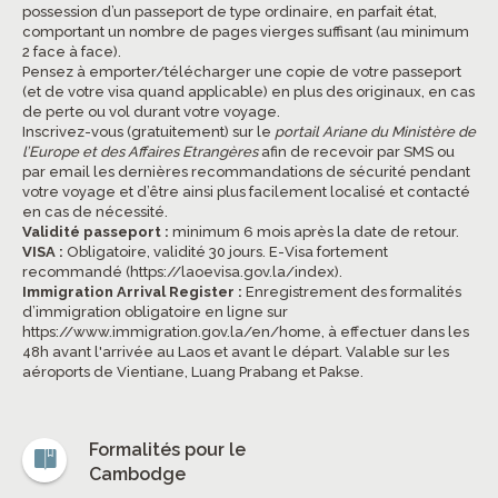
possession d’un passeport de type ordinaire, en parfait état,
comportant un nombre de pages vierges suffisant (au minimum
2 face à face).
Pensez à emporter/télécharger une copie de votre passeport
(et de votre visa quand applicable) en plus des originaux, en cas
de perte ou vol durant votre voyage.
Inscrivez-vous (gratuitement) sur le
portail Ariane du Ministère de
l’Europe et des Affaires Etrangères
afin de recevoir par SMS ou
par email les dernières recommandations de sécurité pendant
votre voyage et d’être ainsi plus facilement localisé et contacté
en cas de nécessité.
Validité passeport :
minimum 6 mois après la date de retour.
VISA :
Obligatoire, validité 30 jours. E-Visa fortement
recommandé (
https://laoevisa.gov.la/index
).
Immigration Arrival Register :
Enregistrement des formalités
d’immigration obligatoire en ligne sur
https://www.immigration.gov.la/en/home
, à effectuer dans les
48h avant l'arrivée au Laos et avant le départ. Valable sur les
aéroports de Vientiane, Luang Prabang et Pakse.
Formalités pour le
Cambodge