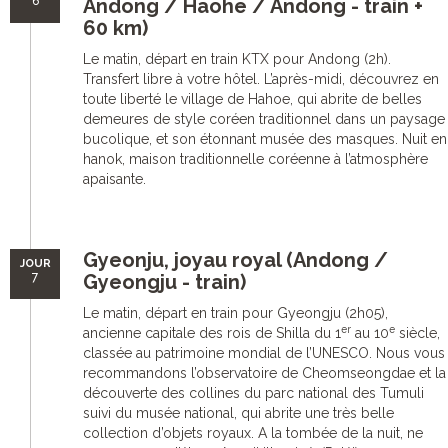
6
Andong / Haohe / Andong - train +
60 km)
Le matin, départ en train KTX pour Andong (2h).
Transfert libre à votre hôtel. L’après-midi, découvrez en
toute liberté le village de Hahoe, qui abrite de belles
demeures de style coréen traditionnel dans un paysage
bucolique, et son étonnant musée des masques. Nuit en
hanok, maison traditionnelle coréenne à l’atmosphère
apaisante.
Gyeonju, joyau royal (Andong /
JOUR
7
Gyeongju - train)
Le matin, départ en train pour Gyeongju (2h05),
er
e
ancienne capitale des rois de Shilla du 1
au 10
siècle,
classée au patrimoine mondial de l’UNESCO. Nous vous
recommandons l’observatoire de Cheomseongdae et la
découverte des collines du parc national des Tumuli
suivi du musée national, qui abrite une très belle
collection d’objets royaux. A la tombée de la nuit, ne