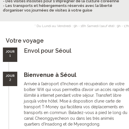
- Des visites insolites pour s'imprégner de la culture coréenne
- Les transports et hébergements réservés avec la liberté
d’organiser vos journées de visites à votre guise
* Du Lundi au Vendredi : 9h - 18h Samedi (sauf été) : 9h - 17h
Votre voyage
Envol pour Séoul
JOUR
1
Bienvenue à Séoul
JOUR
2
Arrivée à l’aéroport d’Incheon et récupération de votre
boîtier Wifi qui vous permettra d’avoir un accès rapide et
illimité à internet pendant votre séjour. Transfert libre
jusqu’à votre hôtel. Mise à disposition d’une carte de
transport T-Money qui facilitera vos déplacements en
transports en commun. Baladez-vous à pied le long du
canal Cheonggyecheon ou dans les très animés
quartiers d’Insadong et de Myeongdong.