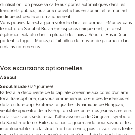
d’utilisation : on passe sa carte aux portes automatiques dans les
transports publics, puis une nouvelle fois en sortant et le montant
indiqué est débité automatiquement.
Vous pouvez la recharger à volonté dans les bornes T-Money dans
le métro de Séoul et Busan (en espèces uniquement) ; elle est
également valable dans la plupart des taxis à Séoul et Busan (qui
portent le logo T-Money) et fait office de moyen de paiement dans
certains commerces.
Vos excursions optionnelles
À Séoul
Séoul Inside
(1/2 journée)
Partez à la découverte de la capitale coréenne aux côtés d’un ami
local francophone, qui vous emmènera au cœur des tendances et
de la culture pop. Explorez le quartier dynamique de Hongdae,
véritable épicentre de la K-Pop, du street art et des jeunes créateurs
ou laissez-vous séduire par l’effervescence de Gangnam, symbole
du Séoul moderne. Faites une pause gourmande pour savourer les
incontournables de la street food coréenne, puis laissez-vous tenter
par la découverte des cosmétiques coréens et de la mode locale.