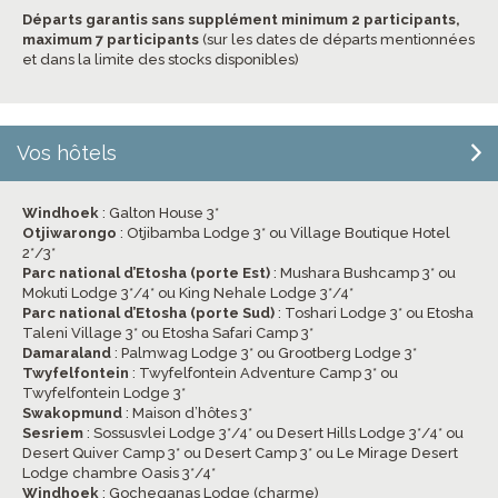
Départs garantis sans supplément minimum 2 participants,
maximum 7 participants
(sur les dates de départs mentionnées
et dans la limite des stocks disponibles)
Vos hôtels
Windhoek
: Galton House 3*
Otjiwarongo
: Otjibamba Lodge 3* ou Village Boutique Hotel
2*/3*
Parc national d’Etosha (porte Est)
: Mushara Bushcamp 3* ou
Mokuti Lodge 3*/4* ou King Nehale Lodge 3*/4*
Parc national d’Etosha (porte Sud)
: Toshari Lodge 3* ou Etosha
Taleni Village 3* ou Etosha Safari Camp 3*
Damaraland
: Palmwag Lodge 3* ou Grootberg Lodge 3*
Twyfelfontein
: Twyfelfontein Adventure Camp 3* ou
Twyfelfontein Lodge 3*
Swakopmund
: Maison d’hôtes 3*
Sesriem
: Sossusvlei Lodge 3*/4* ou Desert Hills Lodge 3*/4* ou
Desert Quiver Camp 3* ou Desert Camp 3* ou Le Mirage Desert
Lodge chambre Oasis 3*/4*
Windhoek
: Gocheganas Lodge (charme)