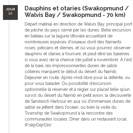
Dauphins et otaries (Swakopmund /
JOUR
10
Walvis Bay / Swakopmund - 70 km)
Départ matinal en direction de Walvis Bay, principal port
de pêche du pays cerné par les dunes. Belle excursion
en bateau sur la lagune littorale accueillant de
nombreuses espèces d'oiseaux dont des flamants
roses, pélicans et sternes, et où vous pourrez observer
dauphins et otaries à fourrure, et peut-être les baleines
si vous avez de la chance (de juillet à novembre). À l'est
de la baie, les impressionnantes dunes de sable
côtières marquent le début du désert du Namib.
Déjeuner en route. Après-midi libre pour la détente, ou
pour vous balader. Ou possibilité d’excursion
optionnelle (à réserver et à régler sur place) telle qu’un
survol du désert du Namib en petit avion, la découverte
de Sandwich Harbour en 4x4 où d’immenses dunes de
sable se jettent dans l’océan, ou bien la visite du
Township de Swakopmund à la rencontre des
communautés locales. Dîner dans un restaurant local.
(P.déj+Déj+Dîn)