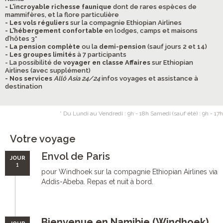
- L’incroyable richesse faunique
dont de rares espèces de
mammifères, et la flore particulière
- Les vols réguliers
sur la compagnie Ethiopian Airlines
- L’hébergement confortable
en lodges, camps et maisons
d’hôtes 3*
- La pension complète
ou la
demi-pension
(sauf jours 2 et 14)
- Les groupes limités
à 7 participants
- La possibilité de
voyager en classe Affaires
sur Ethiopian
Airlines (avec supplément)
- Nos services
Allô Asia 24/24
infos voyages et assistance à
destination
* Du Lundi au Vendredi : 9h - 18h Samedi (sauf été) : 9h - 17h
Votre voyage
Envol de Paris
JOUR
1
pour Windhoek sur la compagnie Ethiopian Airlines via
Addis-Abeba. Repas et nuit à bord.
Bienvenue en Namibie (Windhoek)