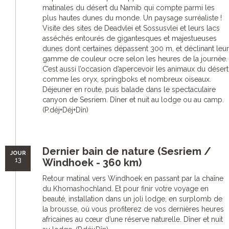
matinales du désert du Namib qui compte parmi les
plus hautes dunes du monde. Un paysage surréaliste !
Visite des sites de Deadvlei et Sossusvlei et leurs lacs
asséchés entourés de gigantesques et majestueuses
dunes dont certaines dépassent 300 m, et déclinant leur
gamme de couleur ocre selon les heures de la journée.
C’est aussi l’occasion d’apercevoir les animaux du désert
comme les oryx, springboks et nombreux oiseaux.
Déjeuner en route, puis balade dans le spectaculaire
canyon de Sesriem. Dîner et nuit au lodge ou au camp.
(P.déj+Déj+Dîn)
Dernier bain de nature (Sesriem /
JOUR
13
Windhoek - 360 km)
Retour matinal vers Windhoek en passant par la chaîne
du Khomashochland. Et pour finir votre voyage en
beauté, installation dans un joli lodge, en surplomb de
la brousse, où vous profiterez de vos dernières heures
africaines au cœur d’une réserve naturelle. Dîner et nuit