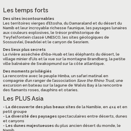
Les temps forts
Des sites incontournables
Les territoires vierges d’Etosha, du Damaraland et du désert du
Namib et leur incroyable richesse faunique, les paysages lunaires
aux couleurs explosives, le trésor préhistorique de
Twyfelfontein classé UNESCO, les sites géologiques de
Sossusvlei, Deadvlei et le canyon de Sesriem.
Des lieux plus secrets
La rivière asséchée d’Aba-Huab et les éléphants du désert, le
village minier d’Uis et la vue sur la montagne Brandberg, la petite
ville balnéaire de Swakopmund sur la côte atlantique.
Des moments privilégiés
La rencontre avec le peuple Himba, un safari matinal en
compagnie d’un ranger de l’association
Save the Rhino Trust
, une
excursion en bateau sur la lagune de Walvis Bay à la rencontre
des flamants roses, dauphins et otaries.
Les PLUS Asia
- La découverte des plus beaux sites
de la Namibie, en 4x4 et en
petit groupe
- La diversité des paysages
spectaculaires entre déserts, dunes
et canyons
- Les dunes majestueuses
du plus ancien désert du monde, le
Namib