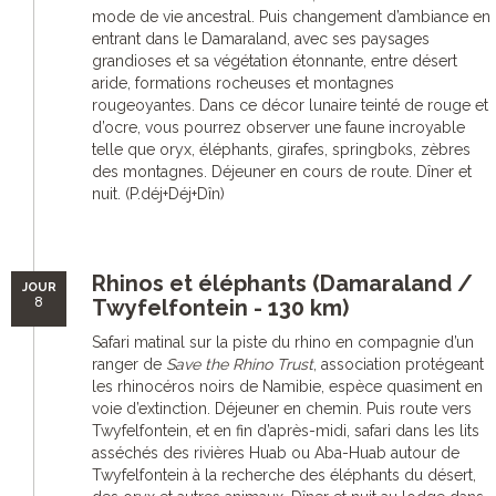
mode de vie ancestral. Puis changement d’ambiance en
entrant dans le Damaraland, avec ses paysages
grandioses et sa végétation étonnante, entre désert
aride, formations rocheuses et montagnes
rougeoyantes. Dans ce décor lunaire teinté de rouge et
d’ocre, vous pourrez observer une faune incroyable
telle que oryx, éléphants, girafes, springboks, zèbres
des montagnes. Déjeuner en cours de route. Dîner et
nuit. (P.déj+Déj+Dîn)
Rhinos et éléphants (Damaraland /
JOUR
8
Twyfelfontein - 130 km)
Safari matinal sur la piste du rhino en compagnie d’un
ranger de
Save the Rhino Trust
, association protégeant
les rhinocéros noirs de Namibie, espèce quasiment en
voie d’extinction. Déjeuner en chemin. Puis route vers
Twyfelfontein, et en fin d’après-midi, safari dans les lits
asséchés des rivières Huab ou Aba-Huab autour de
Twyfelfontein à la recherche des éléphants du désert,