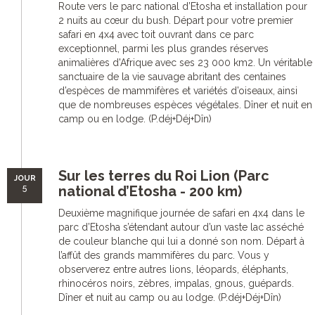
Route vers le parc national d’Etosha et installation pour
2 nuits au cœur du bush. Départ pour votre premier
safari en 4x4 avec toit ouvrant dans ce parc
exceptionnel, parmi les plus grandes réserves
animalières d'Afrique avec ses 23 000 km2. Un véritable
sanctuaire de la vie sauvage abritant des centaines
d’espèces de mammifères et variétés d’oiseaux, ainsi
que de nombreuses espèces végétales. Dîner et nuit en
camp ou en lodge. (P.déj+Déj+Dîn)
Sur les terres du Roi Lion (Parc
JOUR
5
national d’Etosha - 200 km)
Deuxième magnifique journée de safari en 4x4 dans le
parc d’Etosha s’étendant autour d’un vaste lac asséché
de couleur blanche qui lui a donné son nom. Départ à
l’affût des grands mammifères du parc. Vous y
observerez entre autres lions, léopards, éléphants,
rhinocéros noirs, zèbres, impalas, gnous, guépards.
Dîner et nuit au camp ou au lodge. (P.déj+Déj+Dîn)