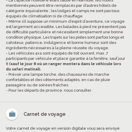
- La capacité hôtelière étant faible en Namibie, les hôtels
mentionnés peuvent être remplacés par d’autres hôtels de
catégorie équivalente ; les lodges et camps ne sont pas tous
équipés de climatisation ni de chauffage.
- Même s’il suppose un minimum d’esprit d’aventure, ce voyage
est largement accessible. Les balades à pied ne présentent pas
de difficulté particulière et nécessitent simplement une bonne
condition physique. Les trajets sur les pistes sont parfois longs et
cahoteux, patience, indulgence et bonne humeur sont des
ingrédients nécessaires à la pleine réussite du voyage.
- Les véhicules 4x4 sont équipés de toit ouvrant, max. 7
participants par véhicule et place garantie à la fenêtre, sauf jour
8
(sauf le jour 8 où un ranger montera dans le véhicule lors
du safari matinal).
- Prévoir une lampe torche, des chaussures de marche
confortables et des vêtements adaptés, en cas de pluie
passagère ou de soirées fraîches.
- Pour les départs de province, nous consulter.
Carnet de voyage
Votre carnet de voyage en version digitale vous sera envoyé