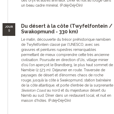
des oryx et autres animaux. Dîner et nuit au lodge dans
un beau cadre minéral. (P.déj+Déj+Dîn)
Du désert à la côte (Twyfelfontein /
JOUR
9
Swakopmund - 330 km)
Le matin, découverte du trésor préhistorique namibien
de Twyfelfontein classé par l’UNESCO, avec ses
gravures et peintures rupestres remarquables
permettant de mieux comprendre cette très ancienne
civilisation. Poursuite en direction d’Uis, village minier
d’où l’on aperçoit le Brandberg, le plus haut sommet de
Namibie (2 573 m). Déjeuner en route. Traversée de
paysages de désert et d’énormes chaos de roche
rouge, jusqu’à la côte à Swakopmund, station balnéaire
de la côte atlantique, et porte d’entrée de la surprenante
Skeleton Coast
au nord et du majestueux désert du
Namib au sud. Dîner dans un restaurant local, et nuit en
maison d’hôtes. (P.déj+Déj+Dîn)