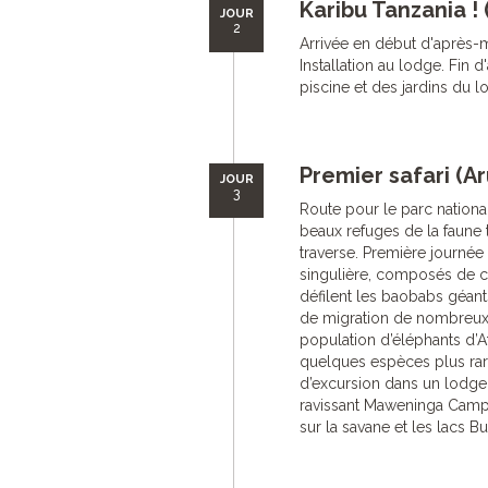
Karibu Tanzania !
JOUR
2
Arrivée en début d'après-mi
Installation au lodge. Fin 
piscine et des jardins du l
Premier safari (A
JOUR
3
Route pour le parc nation
beaux refuges de la faune t
traverse. Première journée
singulière, composés de co
défilent les baobabs géants
de migration de nombreux 
population d’éléphants d’Af
quelques espèces plus rare
d’excursion dans un lodge 
ravissant Maweninga Camp,
sur la savane et les lacs B