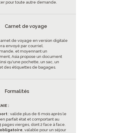
ter pour toute autre demande.
Carnet de voyage
carnet de voyage en version digitale
era envoyé par courriel.
mande, et moyennant un
ment, Asia propose un document
insi qu'une pochette, un sac, un
et des étiquettes de bagages.
Formalités
NIE :
port
: valide plus de 6 mois après le
 en parfait état et comportant au
3 pages vierges, dont 2 face à face.
 obligatoire
, valable pour un séjour