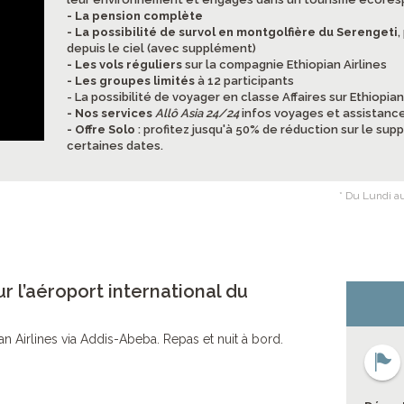
- La pension complète
- La possibilité de survol en montgolfière du Serengeti
,
depuis le ciel (avec supplément)
- Les vols réguliers
sur la compagnie Ethiopian Airlines
- Les groupes limités
à 12 participants
- La possibilité de voyager en classe Affaires sur Ethiopia
- Nos services
Allô Asia 24/24
infos voyages et assistance
- Offre Solo
: profitez jusqu'à 50% de réduction sur le su
certaines dates.
* Du Lundi au
r l’aéroport international du
n Airlines via Addis-Abeba. Repas et nuit à bord.