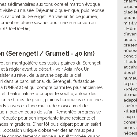
chauff
uches sédimentaires aux tons ocre et marron évoque
expéri
t visite du musée. Déjeuner pique-nique, puis reprise
glacièr
rc national du Serengeti. Arrivée en fin de journée,
qu’une
pement en pleine savane, pour une immersion au
mis à v
. (P.déj+Déj+Dîn)
- Même
d’aven
access
présent
nécess
on (Serengeti / Grumeti - 40 km)
condit
- Les t
rvol en montgolfière des vastes plaines du Serengeti
et cah
et à régler avant le départ - voir Asia Info). Un
des pl
ter au réveil de la savane depuis le ciel !
humeur
i dans le parc national du Serengeti, fantastique
la ple
e à l’UNESCO et qui compte parmi les plus anciennes
- Prév
, et théâtre naturel à couper le souffle, autour des
de mar
, entre blocs de granit, plaines herbeuses et collines
adapté
s fauves et d’une multitude d’oiseaux et de
soirées
- Il e
e-nique en cours de safari. Remontée progressive
souple
, réputée pour son importante faune résidente et
consei
ndes migrations. Dîner tôt puis départ pour un safari
pour vo
e, l’occasion unique d’observer des animaux peu
nécessa
nt le comportement change à la nuit tombée, quand