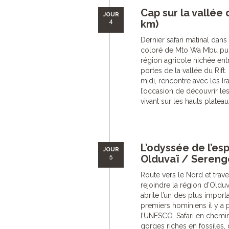
Cap sur la vallée 
JOUR
4
km)
Dernier safari matinal dans 
coloré de Mto Wa Mbu puis 
région agricole nichée ent
portes de la vallée du Rift.
midi, rencontre avec les I
l’occasion de découvrir les
vivant sur les hauts plateau
L’odyssée de l’e
JOUR
5
Olduvaï / Serenge
Route vers le Nord et trav
rejoindre la région d’Olduv
abrite l’un des plus impor
premiers hominiens il y a p
l’UNESCO. Safari en chemi
gorges riches en fossiles,