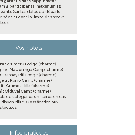
s garantis sans supplément
m 4 participants, maximum 12
ipants
(sur les dates de départs
nnées et dans la limite des stocks
ibles)
Vos hôtels
ru
: Arumeru Lodge (charme)
gire
: Maweninga Camp (charme)
y
: Bashay Rift Lodge (charme)
geti
: Ronjo Camp (charme)
ti
: Grumeti Hills (charme)
ï
: Olduvai Camp (charme)
els de catégories similaires en cas
disponibilité. Classification aux
 locales.
Infos pratiques