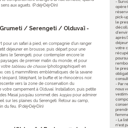
- Survo
 sens aux aguets. (P.déj+Déj+Dîn)
opère 
réserv
pick-u
le pres
 (Grumeti / Serengeti / Olduvaï -
décoll
d’envi
après l
déjeun
rt pour un safari à pied, en compagnie d’un ranger
votre 
Petit déjeuner en brousse, puis départ pour une
récupé
 dans le Serengeti, pour contempler encore le
poursui
s paysages de premier matin du monde, et pour
rembou
 votre
tableau de chasse
(photographique!) en
le pres
ve
, ces 5 mammifères emblématiques de la savane
obligat
e léopard, l’éléphant, le buffle et le rhinocéros noir.
consult
escente vers la zone de conservation du
- Par r
votre campement à Olduvaï. Installation, puis petite
nous v
vestim
des Masaï jusqu’au sommet des
kopjes
pour admirer
compor
il sur les plaines du Serengeti. Retour au camp,
consen
n du feu. (P.déj+Déj+Dîn)
prendr
femmes
- La li
n'est p