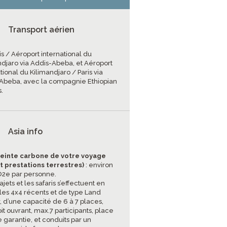
Transport aérien
is / Aéroport international du
ndjaro via Addis-Abeba, et Aéroport
tional du Kilimandjaro / Paris via
Abeba, avec la compagnie Ethiopian
s.
Asia info
einte carbone de votre voyage
et prestations terrestres)
: environ
CO2e par personne.
rajets et les safaris s’effectuent en
les 4x4 récents et de type Land
, d’une capacité de 6 à 7 places,
it ouvrant, max.7 participants, place
 garantie, et conduits par un