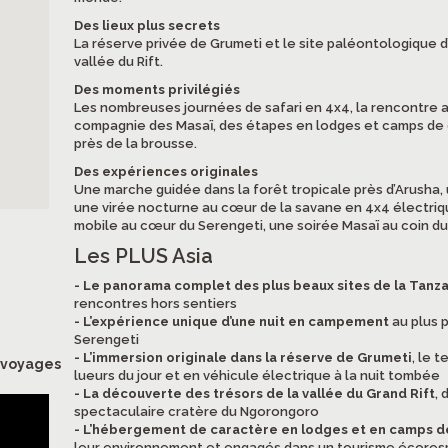
Des lieux plus secrets
La réserve privée de Grumeti et le site paléontologique d’
vallée du Rift.
Des moments privilégiés
Les nombreuses journées de safari en 4x4, la rencontre av
compagnie des Masaï, des étapes en lodges et camps de 
près de la brousse.
Des expériences originales
Une marche guidée dans la forêt tropicale près d’Arusha, u
une virée nocturne au cœur de la savane en 4x4 électriq
mobile au cœur du Serengeti, une soirée Masaï au coin du
Les PLUS Asia
- Le panorama complet des plus beaux sites de la Tanz
rencontres hors sentiers
- L’expérience unique d’une nuit en campement
au plus p
Serengeti
- L’immersion originale dans la réserve de Grumeti
, le 
s voyages
lueurs du jour et en véhicule électrique à la nuit tombée
- La découverte des trésors de la vallée du Grand Rift
, 
spectaculaire cratère du Ngorongoro
- L’hébergement de caractère en lodges et en camps 
leur environnement et engagés dans un tourisme écore