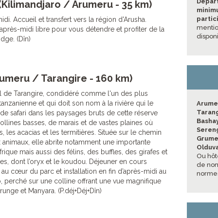
Départ
 (Kilimandjaro / Arumeru - 35 km)
minimu
partic
di. Accueil et transfert vers la région d'Arusha.
mentio
d'après-midi libre pour vous détendre et profiter de la
dispon
odge. (Dîn)
rumeru / Tarangire - 160 km)
al de Tarangire, condidéré comme l'un des plus
anzanienne et qui doit son nom à la rivière qui le
Arume
Taran
 de safari dans les paysages bruts de cette réserve
Basha
llines basses, de marais et de vastes plaines où
Seren
, les acacias et les termitières. Située sur le chemin
Grume
animaux, elle abrite notamment une importante
Olduva
rique mais aussi des félins, des buffles, des girafes et
Ou hôt
s, dont l’oryx et le koudou. Déjeuner en cours
de non 
au cœur du parc et installation en fin d’après-midi au
normes
 perché sur une colline offrant une vue magnifique
urunge et Manyara. (P.déj+Déj+Dîn)