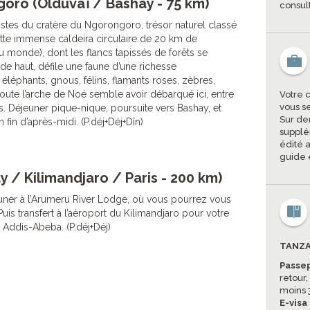
oro (Olduvaï / Bashay - 75 km)
consul
pistes du cratère du Ngorongoro, trésor naturel classé
tte immense caldeira circulaire de 20 km de
u monde), dont les flancs tapissés de forêts se
e haut, défile une faune d’une richesse
, éléphants, gnous, félins, flamants roses, zèbres,
oute l’arche de Noé semble avoir débarqué ici, entre
Votre 
vous s
s. Déjeuner pique-nique, poursuite vers Bashay, et
Sur de
n fin d’après-midi. (P.déj+Déj+Dîn)
supplé
édité a
guide 
y / Kilimandjaro / Paris - 200 km)
uner à l’Arumeru River Lodge, où vous pourrez vous
Puis transfert à l’aéroport du Kilimandjaro pour votre
a Addis-Abeba. (P.déj+Déj)
TANZA
Passe
retour,
moins 
E-visa