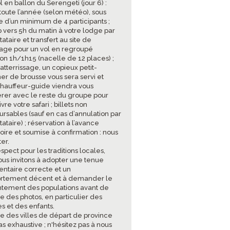
l en ballon du Serengeti (jour 6) :
toute l’année (selon météo), sous
e d’un minimum de 4 participants ;
p vers 5h du matin à votre lodge par
tataire et transfert au site de
age pour un vol en regroupé
ron 1h/1h15 (nacelle de 12 places) ;
’atterrissage, un copieux petit-
er de brousse vous sera servi et
chauffeur-guide viendra vous
rer avec le reste du groupe pour
vre votre safari ; billets non
rsables (sauf en cas d’annulation par
tataire) ; réservation à l’avance
oire et soumise à confirmation : nous
er.
espect pour les traditions locales,
ous invitons à adopter une tenue
entaire correcte et un
tement décent et à demander le
tement des populations avant de
e des photos, en particulier des
 et des enfants.
ste des villes de départ de province
as exhaustive ; n'hésitez pas à nous