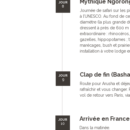
Mythique Ngorong
JOUR
8
Journée de safari sur les 
à l’UNESCO. Au fond de ce
diamètre (la plus grande d
dressent à près de 600 m d
extraordinaire : rhinocéros
gazelles, hippopotames ; t
marécages, bush et prairie
installation à votre lodge e
Clap de fin (Basha
JOUR
9
Route pour Arusha et déje
rafraîchir et vous changer. 
vol de retour vers Paris, vi
Arrivée en France
JOUR
10
Dans la matinée.