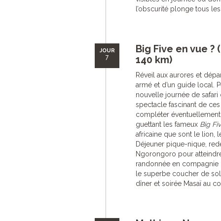
l’obscurité plonge tous les
Big Five en vue ?
JOUR
7
140 km)
Réveil aux aurores et dépa
armé et d’un guide local. 
nouvelle journée de safari
spectacle fascinant de ce
compléter éventuellement
guettant les fameux
Big Fi
africaine que sont le lion, l
Déjeuner pique-nique, red
Ngorongoro pour atteindre 
randonnée en compagnie 
le superbe coucher de sole
dîner et soirée Masaï au coi