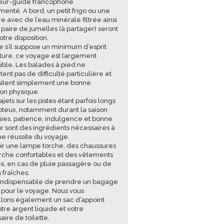
eur-guide francophone
menté. A bord, un petit frigo ou une
e avec de l’eau minérale filtrée ainsi
 paire de jumelles (à partager) seront
otre disposition.
 s’il suppose un minimum d’esprit
ture, ce voyage est largement
ible. Les balades à pied ne
ent pas de difficulté particulière et
itent simplement une bonne
ion physique.
rajets sur les pistes étant parfois longs
oteux, notamment durant la saison
uies, patience, indulgence et bonne
 sont des ingrédients nécessaires à
ine réussite du voyage.
oir une lampe torche, des chaussures
che confortables et des vêtements
s, en cas de pluie passagère ou de
 fraîches.
st indispensable de prendre un bagage
 pour le voyage. Nous vous
llons également un sac d’appoint
tre argent liquide et votre
ire de toilette.