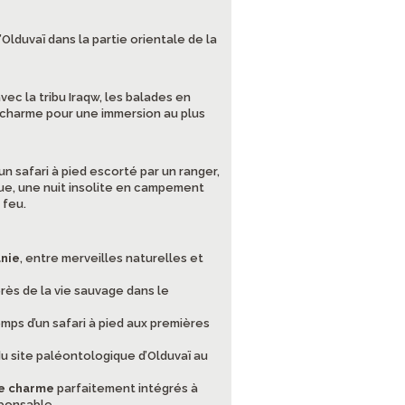
Olduvaï dans la partie orientale de la
ec la tribu Iraqw, les balades en
charme pour une immersion au plus
n safari à pied escorté par un ranger,
ue, une nuit insolite en campement
 feu.
anie
, entre merveilles naturelles et
rès de la vie sauvage dans le
temps d’un safari à pied aux premières
du site paléontologique d’Olduvaï au
de charme
parfaitement intégrés à
sponsable