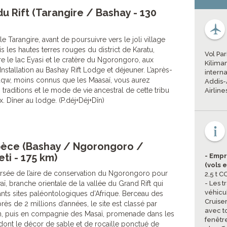
du Rift (Tarangire / Bashay - 130
le Tarangire, avant de poursuivre vers le joli village
les hautes terres rouges du district de Karatu,
Vol Par
re le lac Eyasi et le cratère du Ngorongoro, aux
Kilima
 Installation au Bashay Rift Lodge et déjeuner. L’après-
interna
raqw, moins connus que les Maasaï, vous aurez
Addis-
 traditions et le mode de vie ancestral de cette tribu
Airline
x. Dîner au lodge. (P.déj+Déj+Dîn)
spèce (Bashay / Ngorongoro /
ti - 175 km)
- Empr
(vols 
ersée de l’aire de conservation du Ngorongoro pour
2,5 t 
aï, branche orientale de la vallée du Grand Rift qui
- Les t
véhicu
tants sites paléontologiques d’Afrique. Berceau des
Cruiser
rès de 2 millions d’années, le site est classé par
avec to
n, puis en compagnie des Masaï, promenade dans les
fenêtre
 dont le décor de sable et de rocaille ponctué de