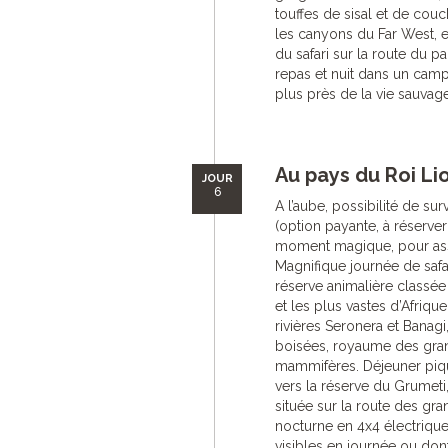
touffes de sisal et de co
les canyons du Far West, e
du safari sur la route du pa
repas et nuit dans un cam
plus près de la vie sauvage
Au pays du Roi Li
JOUR
6
A l’aube, possibilité de su
(option payante, à réserver 
moment magique, pour assis
Magnifique journée de safar
réserve animalière classé
et les plus vastes d’Afrique
rivières Seronera et Banagi
boisées, royaume des grand
mammifères. Déjeuner piqu
vers la réserve du Grumeti
située sur la route des gra
nocturne en 4x4 électriqu
visibles en journée ou do