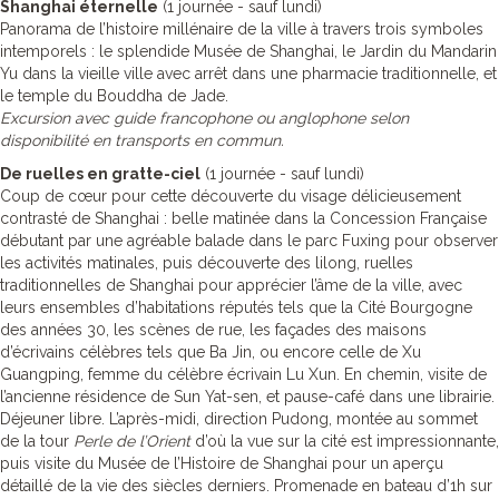
Shanghai éternelle
(1 journée - sauf lundi)
Panorama de l’histoire millénaire de la ville à travers trois symboles
intemporels : le splendide Musée de Shanghai, le Jardin du Mandarin
Yu dans la vieille ville avec arrêt dans une pharmacie traditionnelle, et
le temple du Bouddha de Jade.
Excursion avec guide francophone ou anglophone selon
disponibilité en transports en commun.
De ruelles en gratte-ciel
(1 journée - sauf lundi)
Coup de cœur pour cette découverte du visage délicieusement
contrasté de Shanghai : belle matinée dans la Concession Française
débutant par une agréable balade dans le parc Fuxing pour observer
les activités matinales, puis découverte des lilong, ruelles
traditionnelles de Shanghai pour apprécier l’âme de la ville, avec
leurs ensembles d’habitations réputés tels que la Cité Bourgogne
des années 30, les scènes de rue, les façades des maisons
d’écrivains célèbres tels que Ba Jin, ou encore celle de Xu
Guangping, femme du célèbre écrivain Lu Xun. En chemin, visite de
l’ancienne résidence de Sun Yat-sen, et pause-café dans une librairie.
Déjeuner libre. L’après-midi, direction Pudong, montée au sommet
de la tour
Perle de l’Orient
d’où la vue sur la cité est impressionnante,
puis visite du Musée de l’Histoire de Shanghai pour un aperçu
détaillé de la vie des siècles derniers. Promenade en bateau d’1h sur