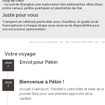
coup de cœur
- Au sud de Shanghai, une exploration des séduisantes villes d’eau
entre canaux, jardins poétiques et plantation de thé
Juste pour vous
Transport en véhicule particulier avec chauffeur, et guide local
francophone à chaque étape sous réserve de disponibilité pour
vos excursions optionnelles.
* Du Lundi au Vendredi : 9h - 18h Samedi (sauf été) : 9h - 17h
Votre voyage
Envol pour Pékin
JOUR
1
Bienvenue à Pékin !
JOUR
2
Accueil à l’aéroport. Transfert à votre hôtel et reste de la
journée libre pour une première approche de la
capitale.