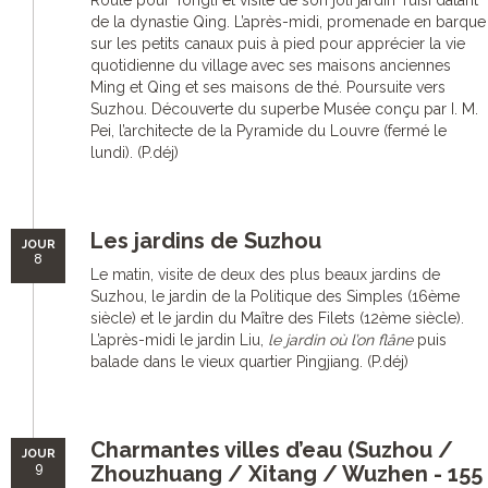
Route pour Tongli et visite de son joli jardin Tuisi datant
de la dynastie Qing. L’après-midi, promenade en barque
sur les petits canaux puis à pied pour apprécier la vie
quotidienne du village avec ses maisons anciennes
Ming et Qing et ses maisons de thé. Poursuite vers
Suzhou. Découverte du superbe Musée conçu par I. M.
Pei, l’architecte de la Pyramide du Louvre (fermé le
lundi). (P.déj)
Les jardins de Suzhou
JOUR
8
Le matin, visite de deux des plus beaux jardins de
Suzhou, le jardin de la Politique des Simples (16ème
siècle) et le jardin du Maître des Filets (12ème siècle).
L’après-midi le jardin Liu,
le jardin où l’on flâne
puis
balade dans le vieux quartier Pingjiang. (P.déj)
Charmantes villes d’eau (Suzhou /
JOUR
9
Zhouzhuang / Xitang / Wuzhen - 155